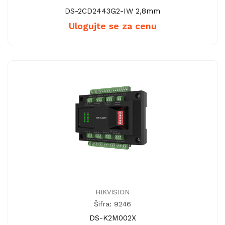
DS-2CD2443G2-IW 2,8mm
Ulogujte se za cenu
HIKVISION
Šifra: 9246
DS-K2M002X