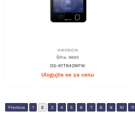
HIKVISION
Šifra: 9885
DS-K1T642MFW
Ulogujte se za cenu
Previous
1
2
3
4
5
6
7
8
9
10
11