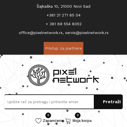
Šajkaška 10, 21000 Novi Sad
+381 21 271 85 04
+ 381 69 554 8052
office@pixelnetwork.rs, servis@pixelnetwork.rs
Pristup za partnere
0
0
Zapamćeno
Moja korpa