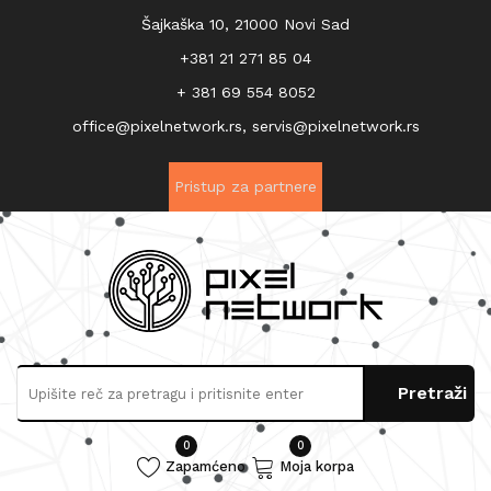
Šajkaška 10, 21000 Novi Sad
+381 21 271 85 04
+ 381 69 554 8052
office@pixelnetwork.rs, servis@pixelnetwork.rs
Pristup za partnere
0
0
Zapamćeno
Moja korpa