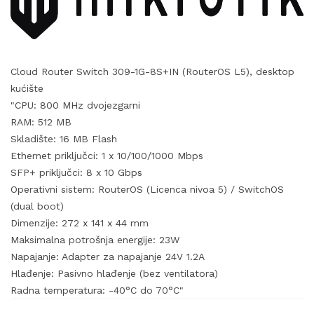
Cloud Router Switch 309-1G-8S+IN (RouterOS L5), desktop
kućište
"CPU: 800 MHz dvojezgarni
RAM: 512 MB
Skladište: 16 MB Flash
Ethernet priključci: 1 x 10/100/1000 Mbps
SFP+ priključci: 8 x 10 Gbps
Operativni sistem: RouterOS (Licenca nivoa 5) / SwitchOS
(dual boot)
Dimenzije: 272 x 141 x 44 mm
Maksimalna potrošnja energije: 23W
Napajanje: Adapter za napajanje 24V 1.2A
Hlađenje: Pasivno hlađenje (bez ventilatora)
Radna temperatura: -40°C do 70°C"