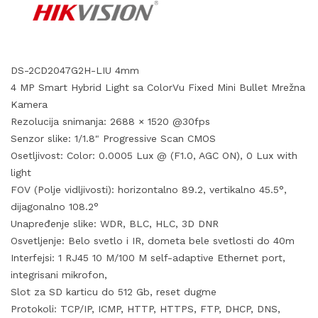
DS-2CD2047G2H-LIU 4mm
4 MP Smart Hybrid Light sa ColorVu Fixed Mini Bullet Mrežna
Kamera
Rezolucija snimanja: 2688 × 1520 @30fps
Senzor slike: 1/1.8" Progressive Scan CMOS
Osetljivost: Color: 0.0005 Lux @ (F1.0, AGC ON), 0 Lux with
light
FOV (Polje vidljivosti): horizontalno 89.2, vertikalno 45.5°,
dijagonalno 108.2°
Unapređenje slike: WDR, BLC, HLC, 3D DNR
Osvetljenje: Belo svetlo i IR, dometa bele svetlosti do 40m
Interfejsi: 1 RJ45 10 M/100 M self-adaptive Ethernet port,
integrisani mikrofon,
Slot za SD karticu do 512 Gb, reset dugme
Protokoli: TCP/IP, ICMP, HTTP, HTTPS, FTP, DHCP, DNS,