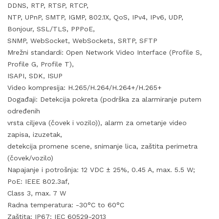
DDNS, RTP, RTSP, RTCP,
NTP, UPnP, SMTP, IGMP, 802.1X, QoS, IPv4, IPv6, UDP,
Bonjour, SSL/TLS, PPPoE,
SNMP, WebSocket, WebSockets, SRTP, SFTP
Mrežni standardi: Open Network Video Interface (Profile S,
Profile G, Profile T),
ISAPI, SDK, ISUP
Video kompresija: H.265/H.264/H.264+/H.265+
Događaji: Detekcija pokreta (podrška za alarmiranje putem
određenih
vrsta ciljeva (čovek i vozilo)), alarm za ometanje video
zapisa, izuzetak,
detekcija promene scene, snimanje lica, zaštita perimetra
(čovek/vozilo)
Napajanje i potrošnja: 12 VDC ± 25%, 0.45 A, max. 5.5 W;
PoE: IEEE 802.3af,
Class 3, max. 7 W
Radna temperatura: -30°C to 60°C
Zaštita: IP67: IEC 60529-2013