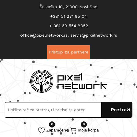
Šajkaška 10, 21000 Novi Sad
+381 21 271 85 04
+ 381 69 554 8052
office@pixelnetwork.rs, servis@pixelnetwork.rs
Pristup za partnere
0
0
Zapamćeno
Moja korpa