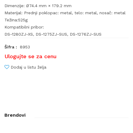
Dimenzije: Ø74.4 mm × 179.2 mm
Materijal: Prednji poklopac: metal, telo: metal, nosač: metal
Težina:525g
Kompatibilni pribor:
DS-1280ZJ-XS, DS-1275ZJ-SUS, DS-1276ZJ-SUS
Šifra :
8953
Ulogujte se za cenu
Dodaj u listu želja
Brendovi