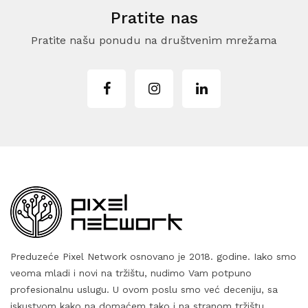
Pratite nas
Pratite našu ponudu na društvenim mrežama
Preduzeće Pixel Network osnovano je 2018. godine. Iako smo
veoma mladi i novi na tržištu, nudimo Vam potpuno
profesionalnu uslugu. U ovom poslu smo već deceniju, sa
iskustvom kako na domaćem tako i na stranom tržištu.