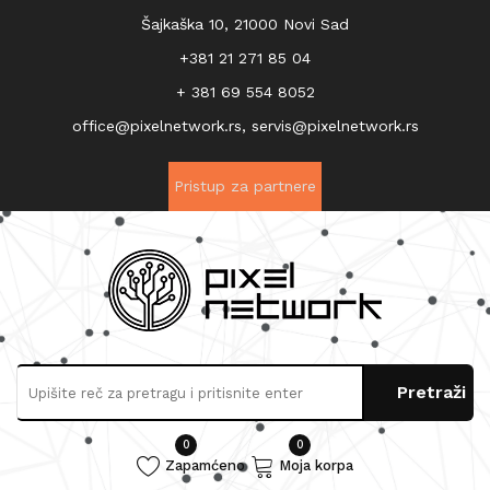
Šajkaška 10, 21000 Novi Sad
+381 21 271 85 04
+ 381 69 554 8052
office@pixelnetwork.rs, servis@pixelnetwork.rs
Pristup za partnere
0
0
Zapamćeno
Moja korpa