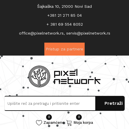
Šajkaška 10, 21000 Novi Sad
+381 21 271 85 04
+ 381 69 554 8052
office@pixelnetwork.rs, servis@pixelnetwork.rs
Pristup za partnere
0
0
Zapamćeno
Moja korpa