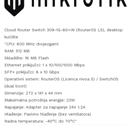
Cloud Router Switch 309-1G-8S+IN (RouterOS L5), desktop
kućište
"CPU: 800 MHz dvojezgarni
RAM: 512 MB
Skladište: 16 MB Flash
Ethernet priključci: 1 x 10/100/1000 Mbps
SFP+ priključci: 8 x 10 Gbps
Operativni sistem: RouterOS (Licenca nivoa 5) / SwitchOS
(dual boot)
Dimenzije: 272 x 141 x 44 mm
Maksimalna potrošnja energije: 23W
Napajanje: Adapter za napajanje 24V 1.2A
Hlađenje: Pasivno hlađenje (bez ventilatora)
Radna temperatura: -40°C do 70°C"